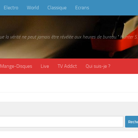
Electro
World
Classique
Ecrans
 que la vérité ne peut jamais être révélée aux heures de bureau." Hunter
Mange-Disques
Live
TV Addict
Qui suis-je ?