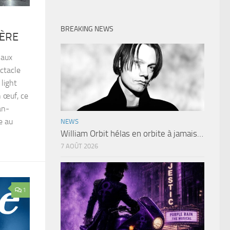
BREAKING NEWS
GÈRE
 aux
ctacle
 light
 œuf, ce
an-
e au
NEWS
William Orbit hélas en orbite à jamais…
7 AOÛT 2026
1