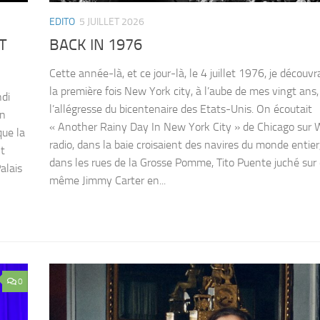
EDITO
5 JUILLET 2026
T
BACK IN 1976
Cette année-là, et ce jour-là, le 4 juillet 1976, je découvr
la première fois New York city, à l’aube de mes vingt ans
ndi
l’allégresse du bicentenaire des Etats-Unis. On écoutait
on
« Another Rainy Day In New York City » de Chicago sur
que la
radio, dans la baie croisaient des navires du monde entier
nt
dans les rues de la Grosse Pomme, Tito Puente juché sur 
alais
même Jimmy Carter en...
0