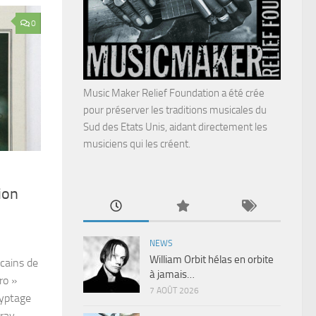
0
Music Maker Relief Foundation a été crée
pour préserver les traditions musicales du
Sud des Etats Unis, aidant directement les
musiciens qui les créent.
ion
NEWS
William Orbit hélas en orbite
icains de
à jamais…
ro »
7 AOÛT 2026
ryptage
-ray