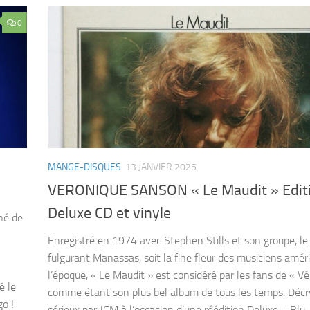
0
MANGE-DISQUES
13 JANVIER 2025
VERONIQUE SANSON « Le Maudit » Edit
Deluxe CD et vinyle
iné de
Enregistré en 1974 avec Stephen Stills et son groupe, le
fulgurant Manassas, soit la fine fleur des musiciens amér
l’époque, « Le Maudit » est considéré par les fans de « Vé
é le
comme étant son plus bel album de tous les temps. Déc
o !
sérieux par JCM à l’occasion d’une réédition Deluxe + Blu