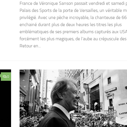
France de Véronique Sanson passait vendredi et samedi p
Palais des Sports de la porte de Versailles, un véritable
privilégié. Avec une pèche incroyable, la chanteuse de 66
enchainé durant plus de deux heures les titres les plus
emblématiques de ses premiers albums capturés aux USA
forcément les plus magiques, de l’aube au crépuscule des 
Retour en...
0