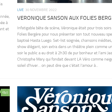
la
LIVE
30 NOVEMBRE 2022
année,
VERONIQUE SANSON AUX FOLIES BER
née à
Infatigable bête de scène, Véronique était pour trois soirs
ant et
Folies Bergère pour nous présenter son tout nouveau spe
baptisé Hasta Luego. Set-list soignée, chansons inédites,
show élégant, son extra dans un théâtre plein comme un
soir le public a eu droit à 2h30 de pur bonheur et l’ami Je
Christophe Mary qui fondait devant LA Véro comme neig
soleil d’hiver… on peut dire que c’était l’amour à...
0