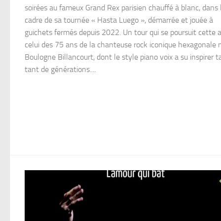
soirées au fameux Grand Rex parisien chauffé à blanc, dans 
cadre de sa tournée « Hasta Luego », démarrée et jouée à
guichets fermés depuis 2022. Un tour qui se poursuit cette 
celui des 75 ans de la chanteuse rock iconique hexagonale 
Boulogne Billancourt, dont le style piano voix a su inspirer t
tant de générations....