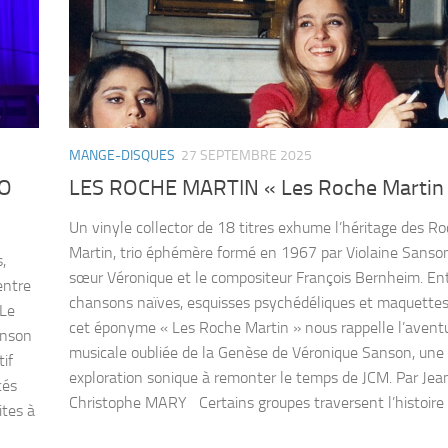
MANGE-DISQUES
27 SEPTEMBRE 2025
NO
LES ROCHE MARTIN « Les Roche Martin
Un vinyle collector de 18 titres exhume l’héritage des R
Martin, trio éphémère formé en 1967 par Violaine Sanson
,
sœur Véronique et le compositeur François Bernheim. En
entre
chansons naïves, esquisses psychédéliques et maquettes
 Le
cet éponyme « Les Roche Martin » nous rappelle l’avent
anson
musicale oubliée de la Genèse de Véronique Sanson, une
tif
exploration sonique à remonter le temps de JCM. Par Jea
cés
Christophe MARY Certains groupes traversent l’histoire d
ites à