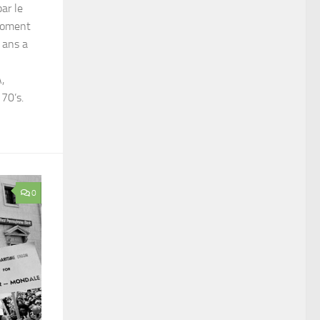
ar le
 moment
 ans a
,
70’s.
0