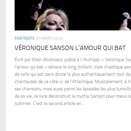
PORTRAITS
25 MARS 2020
VÉRONIQUE SANSON L’AMOUR QUI BAT
Écrit par Alain Wodraska, publié à L’Archipel, « Veronique Sa
l’amour qui bat » retrace le long, brillant, mais chaotique pa
de celle qui est sans doute la plus authentiquement rock de
chanteuses de ce côté-ci de l’Atlantique. Musicalement, à t
ses chansons, mais aussi parmi les épisodes les plus tumult
de sa vie, ce livre déconstruit le mythe Sanson pour mieux l
sublimer. C’est le second article en...