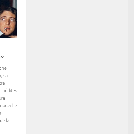
 »
oche
, sa
tre
 inédites
ure
 nouvelle
n-
e la...