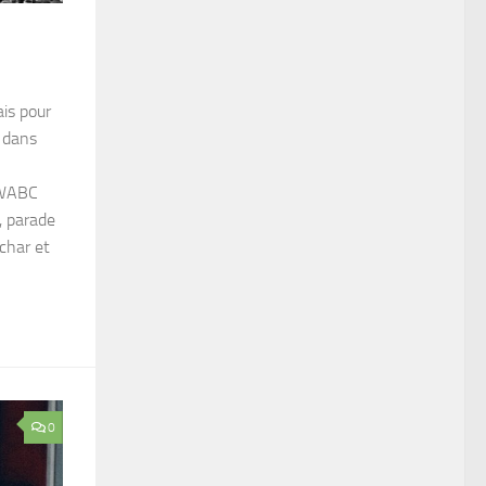
ais pour
, dans
 WABC
, parade
char et
0