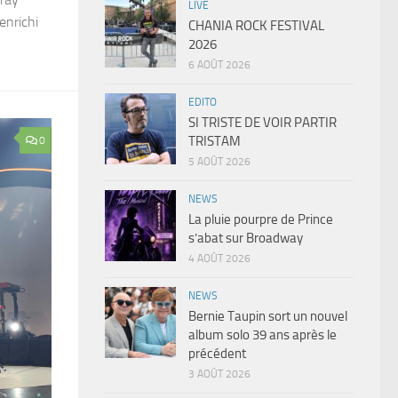
LIVE
enrichi
CHANIA ROCK FESTIVAL
2026
6 AOÛT 2026
EDITO
SI TRISTE DE VOIR PARTIR
TRISTAM
0
5 AOÛT 2026
NEWS
La pluie pourpre de Prince
s’abat sur Broadway
4 AOÛT 2026
NEWS
Bernie Taupin sort un nouvel
album solo 39 ans après le
précédent
3 AOÛT 2026