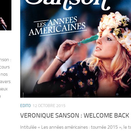
nson :
rcours
 nos
ravers
ueux
e
EDITO
12 OCTOBRE 2015
VERONIQUE SANSON : WELCOME BACK 
Intitulée « Les années américaines : tournée 2015 », le t