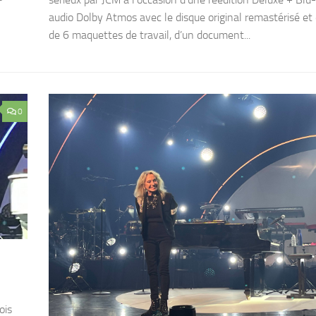
audio Dolby Atmos avec le disque original remastérisé et 
de 6 maquettes de travail, d’un document...
0
ois