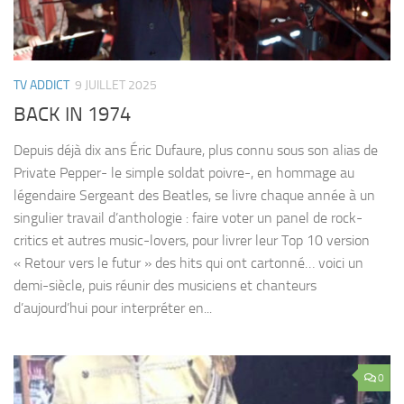
TV ADDICT
9 JUILLET 2025
BACK IN 1974
Depuis déjà dix ans Éric Dufaure, plus connu sous son alias de
Private Pepper- le simple soldat poivre-, en hommage au
légendaire Sergeant des Beatles, se livre chaque année à un
singulier travail d’anthologie : faire voter un panel de rock-
critics et autres music-lovers, pour livrer leur Top 10 version
« Retour vers le futur » des hits qui ont cartonné… voici un
demi-siècle, puis réunir des musiciens et chanteurs
d’aujourd’hui pour interpréter en...
0