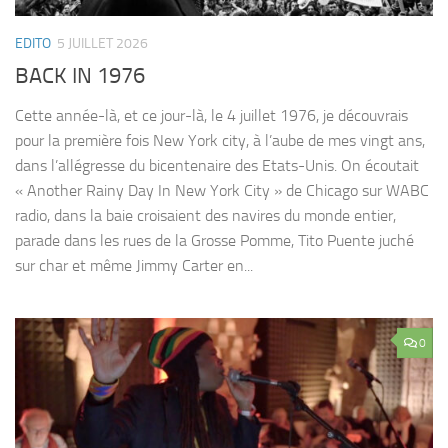
EDITO
5 JUILLET 2026
BACK IN 1976
Cette année-là, et ce jour-là, le 4 juillet 1976, je découvrais
pour la première fois New York city, à l’aube de mes vingt ans,
dans l’allégresse du bicentenaire des Etats-Unis. On écoutait
« Another Rainy Day In New York City » de Chicago sur WABC
radio, dans la baie croisaient des navires du monde entier,
parade dans les rues de la Grosse Pomme, Tito Puente juché
sur char et même Jimmy Carter en...
0