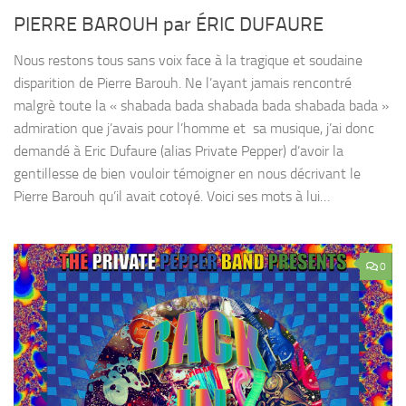
PIERRE BAROUH par ÉRIC DUFAURE
Nous restons tous sans voix face à la tragique et soudaine
disparition de Pierre Barouh. Ne l’ayant jamais rencontré
malgrè toute la « shabada bada shabada bada shabada bada »
admiration que j’avais pour l’homme et sa musique, j’ai donc
demandé à Eric Dufaure (alias Private Pepper) d’avoir la
gentillesse de bien vouloir témoigner en nous décrivant le
Pierre Barouh qu’il avait cotoyé. Voici ses mots à lui…
0