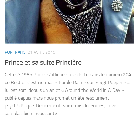
PORTRAITS
21 AVRIL 2016
Prince et sa suite Princière
Cet été 1985 Prince s’affiche en vedette dans le numéro 204
de Best et c’est normal. « Purple Rain » son « Sgt Pepper » à
lui est sorti depuis un an et « Around the World in A Day »
publié depuis mars nous promet un été résolument
psychédélique. Décidément, voici trois décennies, la vie
semblait bien insouciante.