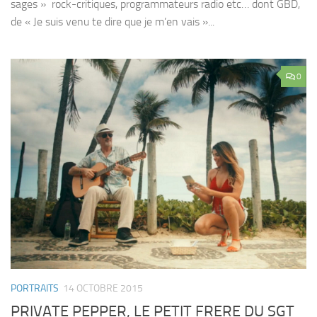
sages » rock-critiques, programmateurs radio etc… dont GBD,
de « Je suis venu te dire que je m’en vais »...
0
PORTRAITS
14 OCTOBRE 2015
PRIVATE PEPPER, LE PETIT FRERE DU SGT