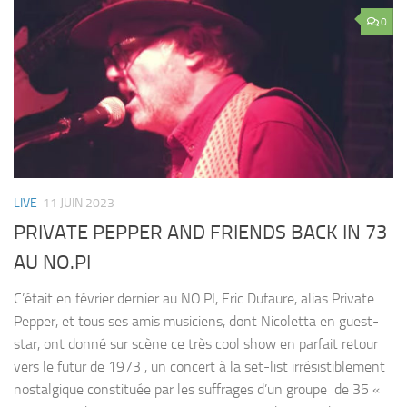
0
LIVE
11 JUIN 2023
PRIVATE PEPPER AND FRIENDS BACK IN 73
AU NO.PI
C’était en février dernier au NO.PI, Eric Dufaure, alias Private
Pepper, et tous ses amis musiciens, dont Nicoletta en guest-
star, ont donné sur scène ce très cool show en parfait retour
vers le futur de 1973 , un concert à la set-list irrésistiblement
nostalgique constituée par les suffrages d’un groupe de 35 «