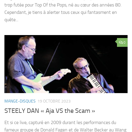
trop futée pour Top Of the Pops, né au cœur des années 80.
Cependant, je tiens à alerter tous ceux qui fantasment en
quête...
0
MANGE-DISQUES
19 OCTOBRE 2023
STEELY DAN « Aja VS the Scam »
Et si ce live, capturé en 2009 durant les performances du
fameux groupe de Donald Fagen et de Walter Becker au Wang