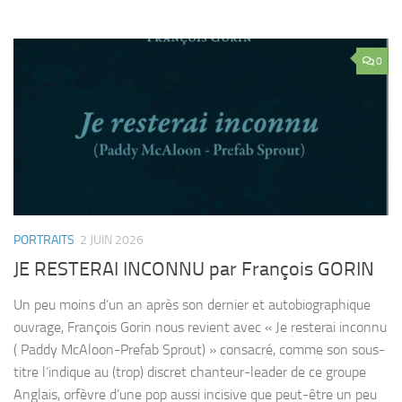
0
PORTRAITS
2 JUIN 2026
JE RESTERAI INCONNU par François GORIN
Un peu moins d’un an après son dernier et autobiographique
ouvrage, François Gorin nous revient avec « Je resterai inconnu
( Paddy McAloon-Prefab Sprout) » consacré, comme son sous-
titre l’indique au (trop) discret chanteur-leader de ce groupe
Anglais, orfèvre d’une pop aussi incisive que peut-être un peu