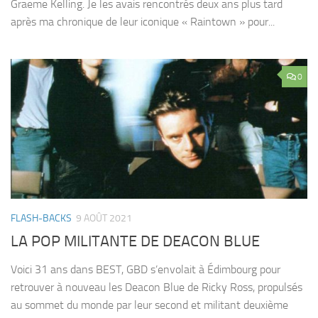
Graeme Kelling. Je les avais rencontrés deux ans plus tard
après ma chronique de leur iconique « Raintown » pour...
0
FLASH-BACKS
9 AOÛT 2021
LA POP MILITANTE DE DEACON BLUE
Voici 31 ans dans BEST, GBD s’envolait à Édimbourg pour
retrouver à nouveau les Deacon Blue de Ricky Ross, propulsés
au sommet du monde par leur second et militant deuxième