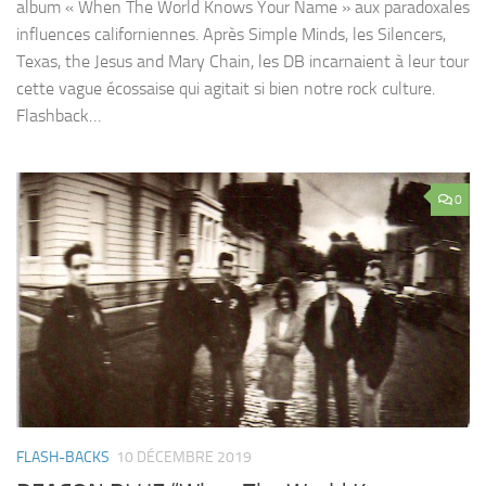
album « When The World Knows Your Name » aux paradoxales
influences californiennes. Après Simple Minds, les Silencers,
Texas, the Jesus and Mary Chain, les DB incarnaient à leur tour
cette vague écossaise qui agitait si bien notre rock culture.
Flashback…
0
FLASH-BACKS
10 DÉCEMBRE 2019