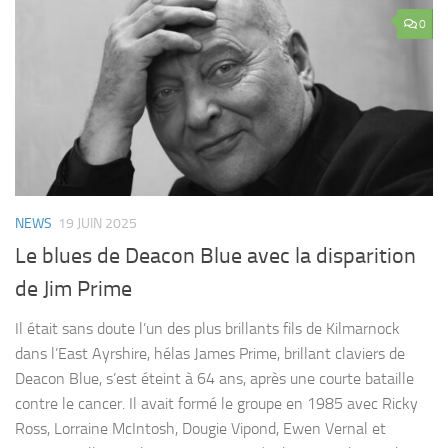
0
NEWS
19 JUIN 2025
Le blues de Deacon Blue avec la disparition
de Jim Prime
Il était sans doute l’un des plus brillants fils de Kilmarnock
dans l’East Ayrshire, hélas James Prime, brillant claviers de
Deacon Blue, s’est éteint à 64 ans, après une courte bataille
contre le cancer. Il avait formé le groupe en 1985 avec Ricky
Ross, Lorraine McIntosh, Dougie Vipond, Ewen Vernal et