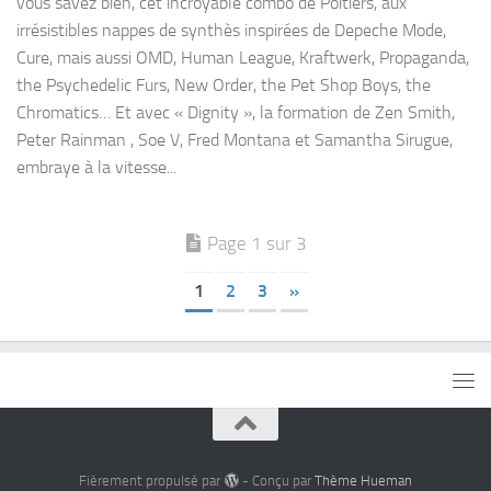
vous savez bien, cet incroyable combo de Poitiers, aux
irrésistibles nappes de synthès inspirées de Depeche Mode,
Cure, mais aussi OMD, Human League, Kraftwerk, Propaganda,
the Psychedelic Furs, New Order, the Pet Shop Boys, the
Chromatics… Et avec « Dignity », la formation de Zen Smith,
Peter Rainman , Soe V, Fred Montana et Samantha Sirugue,
embraye à la vitesse...
Page 1 sur 3
1
2
3
»
Fièrement propulsé par
- Conçu par
Thème Hueman