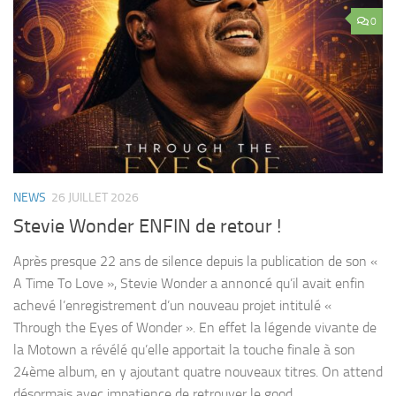
0
NEWS
26 JUILLET 2026
Stevie Wonder ENFIN de retour !
Après presque 22 ans de silence depuis la publication de son «
A Time To Love », Stevie Wonder a annoncé qu’il avait enfin
achevé l’enregistrement d’un nouveau projet intitulé «
Through the Eyes of Wonder ». En effet la légende vivante de
la Motown a révélé qu’elle apportait la touche finale à son
24ème album, en y ajoutant quatre nouveaux titres. On attend
désormais avec impatience de retrouver le good...