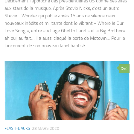
Décidément l’approche des présidentielles US donne des ailes
aux stars de la musique. Après Stevie Nicks, c’est un autre
Stevie… Wonder qui publie après 15 ans de silence deux
nouveaux inédits et militants dont le vibrant « Where Is Our
Love Song », entre « Village Ghetto Land » et « Big Brother»…
ah oui, au fait… il a aussi claqué la porte de Motown… Pour le
lancement de son nouveau label baptisé...
0
FLASH-BACKS
28 MARS 2020