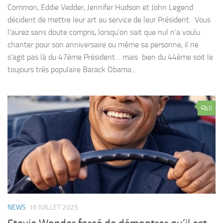
Common, Eddie Vedder, Jennifer Hudson et John Legend
décident de mettre leur art au service de leur Président. Vous
l’aurez sans doute compris, lorsqu’on sait que nul n’a voulu
chanter pour son anniversaire ou même sa personne, il ne
s’agit pas là du 47ème Président… mais bien du 44ème soit le
toujours très populaire Barack Obama...
0
NEWS
16 JUILLET 2025