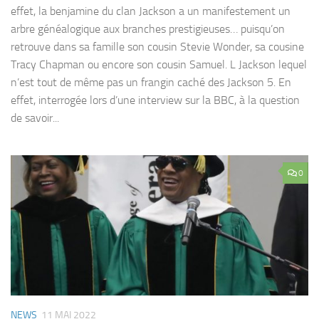
effet, la benjamine du clan Jackson a un manifestement un
arbre généalogique aux branches prestigieuses… puisqu’on
retrouve dans sa famille son cousin Stevie Wonder, sa cousine
Tracy Chapman ou encore son cousin Samuel. L Jackson lequel
n’est tout de même pas un frangin caché des Jackson 5. En
effet, interrogée lors d’une interview sur la BBC, à la question
de savoir...
0
NEWS
11 MAI 2022