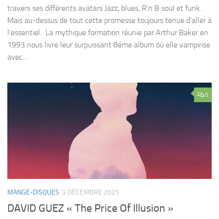
travers ses différents avatars Jazz, blues, R’n B soul et funk.
Mais au-dessus de tout cette promesse toujours tenue d’aller à
l’essentiel. La mythique formation réunie par Arthur Baker en
1993 nous livre leur surpuissant 8éme album où elle vampirise
avec...
0
MANGE-DISQUES
3 DÉCEMBRE 2025
DAVID GUEZ « The Price Of Illusion »