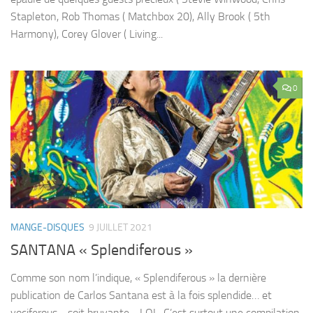
Stapleton, Rob Thomas ( Matchbox 20), Ally Brook ( 5th
Harmony), Corey Glover ( Living...
0
MANGE-DISQUES
9 JUILLET 2021
SANTANA « Splendiferous »
Comme son nom l’indique, « Splendiferous » la dernière
publication de Carlos Santana est à la fois splendide… et
vociferous… soit bruyante… LOL. C’est surtout une compilation