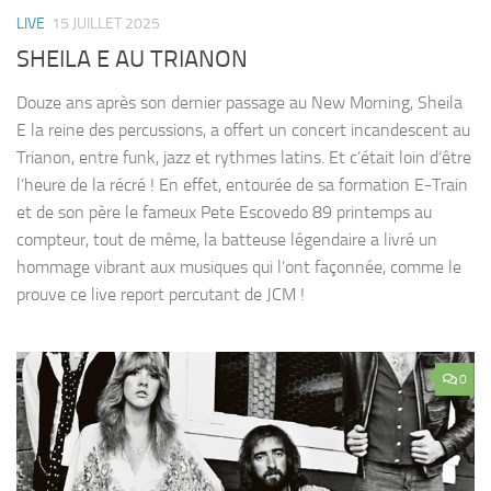
LIVE
15 JUILLET 2025
SHEILA E AU TRIANON
Douze ans après son dernier passage au New Morning, Sheila
E la reine des percussions, a offert un concert incandescent au
Trianon, entre funk, jazz et rythmes latins. Et c’était loin d’être
l’heure de la récré ! En effet, entourée de sa formation E-Train
et de son père le fameux Pete Escovedo 89 printemps au
compteur, tout de même, la batteuse légendaire a livré un
hommage vibrant aux musiques qui l’ont façonnée, comme le
prouve ce live report percutant de JCM !
0