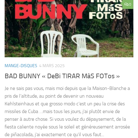
0
MANGE-DISQUES
4 MARS 2025
BAD BUNNY « DeBi TIRAR MàS FOTos »
Je ne sais pas vous, mais moi depuis que la Maison-Blanche a
pris de l’altitude, au point de devenir un nouveau
Kehlsteinhaus et que grosso modo c’est un peu la crise des
missiles de Cuba …mais tous les jours, j’ai plutôt envie de
penser à autre chose. Si vous voulez du dépaysement, de la
fiesta caliente noyée sous le soleil et généreusement arrosée
de piñacolada, j’ai exactement ce qu’il vous faut...