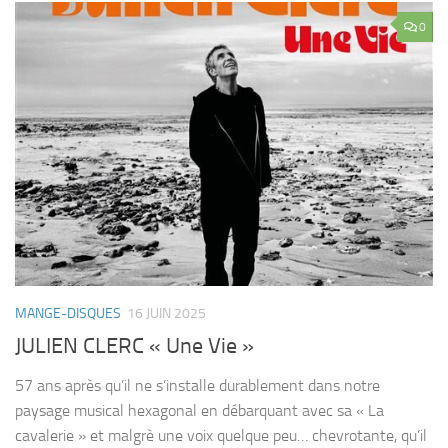
0
MANGE-DISQUES
16 JUIN 2025
JULIEN CLERC « Une Vie »
57 ans après qu’il ne s’installe durablement dans notre
paysage musical hexagonal en débarquant avec sa « La
cavalerie » et malgrè une voix quelque peu… chevrotante, qu’il