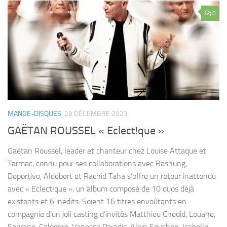
0
MANGE-DISQUES
28 DÉCEMBRE 2023
GAËTAN ROUSSEL « Eclect!que »
Gaëtan Roussel, leader et chanteur chez Louise Attaque et
Tarmac, connu pour ses collaborations avec Bashung,
Deportivo, Aldebert et Rachid Taha s’offre un retour inattendu
avec « Eclect!que », un album composé de 10 duos déjà
existants et 6 inédits. Soient 16 titres envoûtants en
compagnie d’un joli casting d’invités Matthieu Chedid, Louane,
Soprano, Calogero, Vanessa Paradis, Alain Souchon, Isabelle