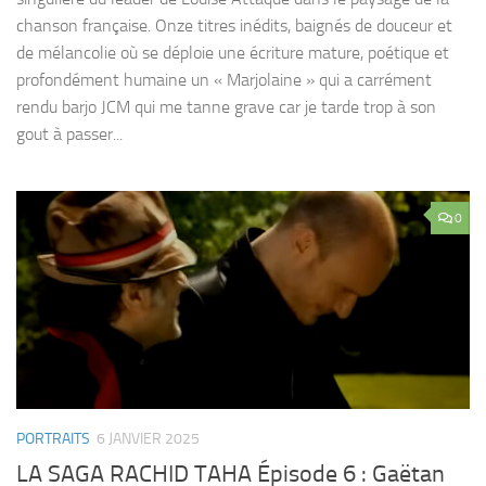
chanson française. Onze titres inédits, baignés de douceur et
de mélancolie où se déploie une écriture mature, poétique et
profondément humaine un « Marjolaine » qui a carrément
rendu barjo JCM qui me tanne grave car je tarde trop à son
gout à passer...
0
PORTRAITS
6 JANVIER 2025
LA SAGA RACHID TAHA Épisode 6 : Gaëtan