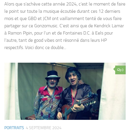
Alors que s’achève cette année 2024, c’est le moment de faire
le point sur toute la musique écoutée durant ces 12 derniers
mois et que GBD et JCM ont vaillamment tenté de vous faire
partager sur ce Gonzomusic. C’est ainsi que de Kendrick Lamar
à Ramon Pipin, pour l’un et de Fontaines D.C. à Eels pour
l’autre, tant de good vibes ont résonné dans leurs HP
respectifs. Voici donc ce double...
0
PORTRAITS
4 SEPTEMBRE 2024