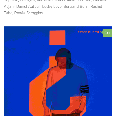
Adjani, Daniel Auteuil, Lucky Love, Bertrand Belin, Rachid
Taha, Renée Scroggins...
1