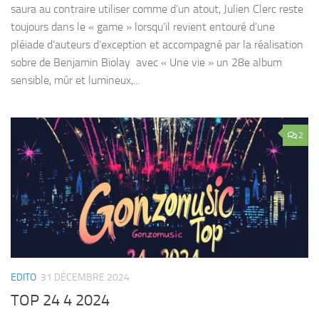
saura au contraire utiliser comme d’un atout, Julien Clerc reste
toujours dans le « game » lorsqu’il revient entouré d’une
pléiade d’auteurs d’exception et accompagné par la réalisation
sobre de Benjamin Biolay avec « Une vie » un 28e album
sensible, mûr et lumineux,...
2
EDITO
31 DÉCEMBRE 2024
TOP 24 4 2024