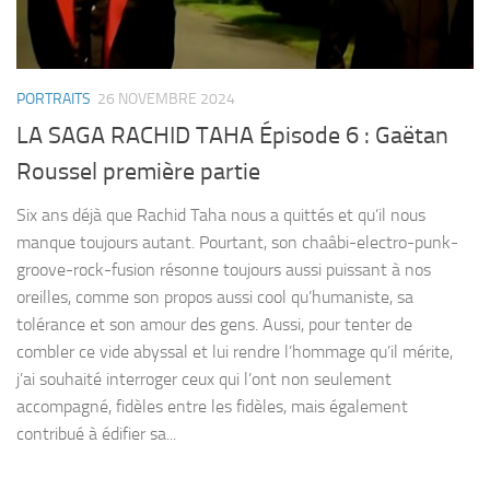
PORTRAITS
26 NOVEMBRE 2024
LA SAGA RACHID TAHA Épisode 6 : Gaëtan
Roussel première partie
Six ans déjà que Rachid Taha nous a quittés et qu’il nous
manque toujours autant. Pourtant, son chaâbi-electro-punk-
groove-rock-fusion résonne toujours aussi puissant à nos
oreilles, comme son propos aussi cool qu’humaniste, sa
tolérance et son amour des gens. Aussi, pour tenter de
combler ce vide abyssal et lui rendre l’hommage qu’il mérite,
j’ai souhaité interroger ceux qui l’ont non seulement
accompagné, fidèles entre les fidèles, mais également
contribué à édifier sa...