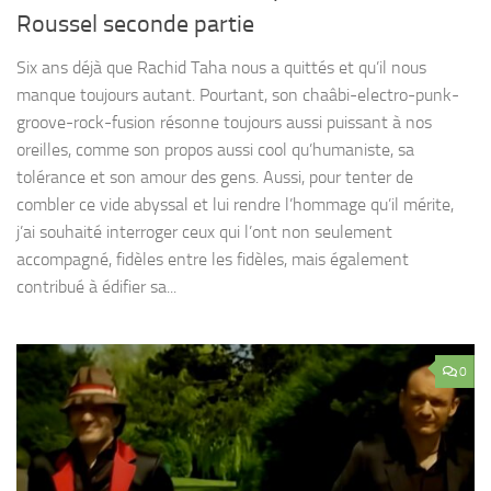
Roussel seconde partie
Six ans déjà que Rachid Taha nous a quittés et qu’il nous
manque toujours autant. Pourtant, son chaâbi-electro-punk-
groove-rock-fusion résonne toujours aussi puissant à nos
oreilles, comme son propos aussi cool qu’humaniste, sa
tolérance et son amour des gens. Aussi, pour tenter de
combler ce vide abyssal et lui rendre l’hommage qu’il mérite,
j’ai souhaité interroger ceux qui l’ont non seulement
accompagné, fidèles entre les fidèles, mais également
contribué à édifier sa...
0