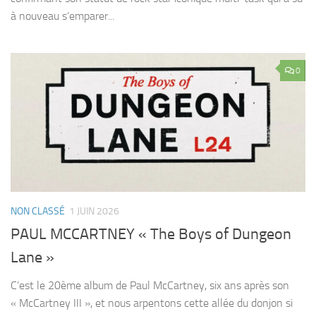
à nouveau s’emparer...
0
NON CLASSÉ
1 JUIN 2026
PAUL MCCARTNEY « The Boys of Dungeon
Lane »
C’est le 20ème album de Paul McCartney, six ans après son
« McCartney III », et nous arpentons cette allée du donjon si