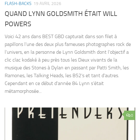
FLASH-BACKS
19 AVRIL 2026
QUAND LYNN GOLDSMITH ÉTAIT WILL
POWERS
Voici 42 ans dans BEST GBD capturait dans son filet à
papillons l’une des deux plus fameuses photographes rock de
l’univers, en la personne de Lynn Goldsmith dont l’objectif a
clic clac kodaké à peu près tous les Dieux vivants de la
musique des Stones à Dylan en passant par Patti Smith, les
Ramones, les Talking Heads, les B52’s et tant d’autres.
Cependant en ce début d’année 84 Lynn s’était
métamorphosée...
0