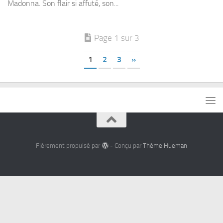
Madonna. Son flair si affuté, son...
Page 1 sur 3
1
2
3
»
Fièrement propulsé par
- Conçu par
Thème Hueman