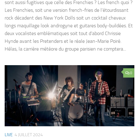
sont aussi fugitives que celle des Frenchies ? Les french quoi ?
Les Frenchies, soit une version french-fries de l’étourdissant
rock décadent des New York Dolls soit un cocktail cheveux
longs maquillage look androgyne et guitares body-buildées. Et
deux vocalistes emblématiques soit tout d’abord Chrissie
Hynde avant les Pretenders et le réale Jean-Marie Poiré.
Hélas, la carrière météore du groupe parisien ne comptera...
0
LIVE
4 JUILLET 2024