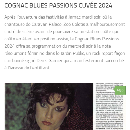
COGNAC BLUES PASSIONS CUVÉE 2024
Après l’ouverture des festivités à Jarnac mardi soir, où la
chanteuse de Caravan Palace, Zoé Colotis a malheureusement
chuté de scène avant de poursuivre sa prestation coûte que
coûte en étant en position assise, le Cognac Blues Passions
2024 offre sa programmation du mercredi soir à la note
résolument féminine dans le Jardin Public, un rock report façon
cuir buriné signé Denis Garnier qui a manifestement succombé
à l’ivresse de l’entêtant...
0