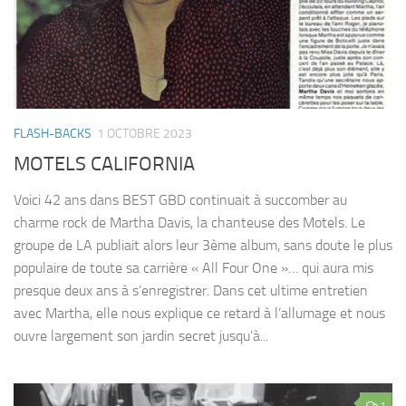
FLASH-BACKS
1 OCTOBRE 2023
MOTELS CALIFORNIA
Voici 42 ans dans BEST GBD continuait à succomber au
charme rock de Martha Davis, la chanteuse des Motels. Le
groupe de LA publiait alors leur 3ème album, sans doute le plus
populaire de toute sa carrière « All Four One »… qui aura mis
presque deux ans à s’enregistrer. Dans cet ultime entretien
avec Martha, elle nous explique ce retard à l’allumage et nous
ouvre largement son jardin secret jusqu’à...
1