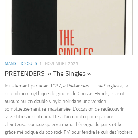
MANGE-DISQUES
11 NOVEMBRE 2025
PRETENDERS « The Singles »
Initialement parue en 1987, « Pretenders – The Singles », la
compilation mythique du groupe de Chrissie Hynde, revient
aujourd’hui en double vinyle noir dans une version
somptueusement re-masterisée. L’occasion de redécouvrir
seize titres incontournables d’un combo porté par une
chanteuse iconique qui a su marier l’énergie du punk et la
grâce mélodique du pop rock FM pour fendre le cuir des`rockers