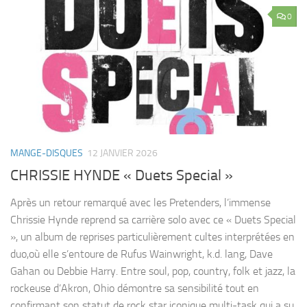
0
MANGE-DISQUES
12 JANVIER 2026
CHRISSIE HYNDE « Duets Special »
Après un retour remarqué avec les Pretenders, l’immense
Chrissie Hynde reprend sa carrière solo avec ce « Duets Special
», un album de reprises particulièrement cultes interprétées en
duo,où elle s’entoure de Rufus Wainwright, k.d. lang, Dave
Gahan ou Debbie Harry. Entre soul, pop, country, folk et jazz, la
rockeuse d’Akron, Ohio démontre sa sensibilité tout en
confirmant son statut de rock star iconique multi-task qui a su